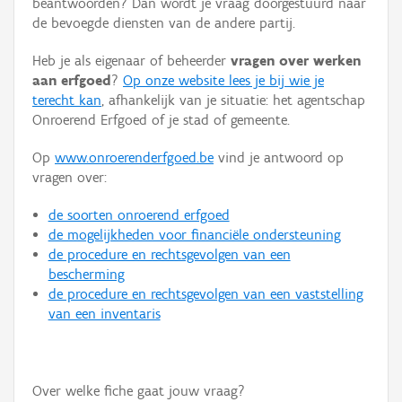
beantwoorden? Dan wordt je vraag doorgestuurd naar
Persoon of collectief
de bevoegde diensten van de andere partij.
Downloads
Heb je als eigenaar of beheerder
vragen over werken
aan erfgoed
?
Op onze website lees je bij wie je
Hergebruik
terecht kan
, afhankelijk van je situatie: het agentschap
Onroerend Erfgoed of je stad of gemeente.
Aanmelden
Op
www.onroerenderfgoed.be
vind je antwoord op
vragen over:
de soorten onroerend erfgoed
de mogelijkheden voor financiële ondersteuning
de procedure en rechtsgevolgen van een
bescherming
de procedure en rechtsgevolgen van een vaststelling
van een inventaris
Over welke fiche gaat jouw vraag?