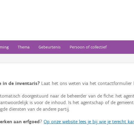
ming
Thema
Gebeurtenis
Persoon of collectief
 in de inventaris?
Laat het ons weten via het contactformulier h
omatisch doorgestuurd naar de beheerder van de fiche: het agen
verantwoordelijk is voor de inhoud. Is het agentschap of de geme
de diensten van de andere partij.
erken aan erfgoed
?
Op onze website lees je bij wie je terecht ka