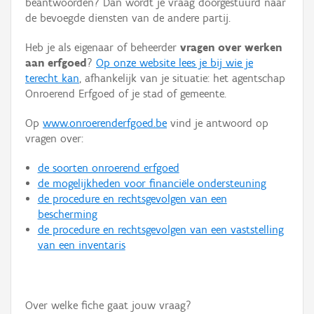
beantwoorden? Dan wordt je vraag doorgestuurd naar
Persoon of collectief
de bevoegde diensten van de andere partij.
Downloads
Heb je als eigenaar of beheerder
vragen over werken
aan erfgoed
?
Op onze website lees je bij wie je
Hergebruik
terecht kan
, afhankelijk van je situatie: het agentschap
Onroerend Erfgoed of je stad of gemeente.
Aanmelden
Op
www.onroerenderfgoed.be
vind je antwoord op
vragen over:
de soorten onroerend erfgoed
de mogelijkheden voor financiële ondersteuning
de procedure en rechtsgevolgen van een
bescherming
de procedure en rechtsgevolgen van een vaststelling
van een inventaris
Over welke fiche gaat jouw vraag?