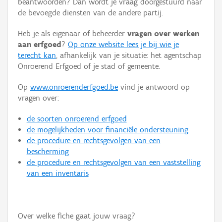
beantwoorden? Dan wordt je vraag doorgestuurd naar
Persoon of collectief
de bevoegde diensten van de andere partij.
Downloads
Heb je als eigenaar of beheerder
vragen over werken
aan erfgoed
?
Op onze website lees je bij wie je
Hergebruik
terecht kan
, afhankelijk van je situatie: het agentschap
Onroerend Erfgoed of je stad of gemeente.
Aanmelden
Op
www.onroerenderfgoed.be
vind je antwoord op
vragen over:
de soorten onroerend erfgoed
de mogelijkheden voor financiële ondersteuning
de procedure en rechtsgevolgen van een
bescherming
de procedure en rechtsgevolgen van een vaststelling
van een inventaris
Over welke fiche gaat jouw vraag?