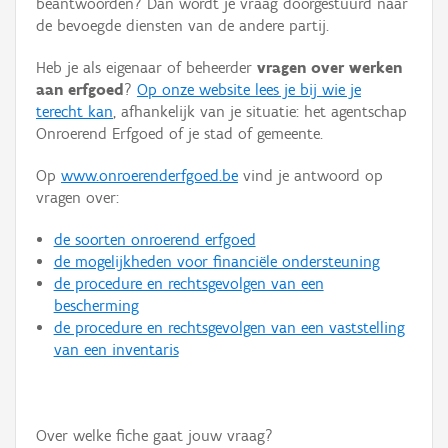
beantwoorden? Dan wordt je vraag doorgestuurd naar
Persoon of collectief
de bevoegde diensten van de andere partij.
Downloads
Heb je als eigenaar of beheerder
vragen over werken
aan erfgoed
?
Op onze website lees je bij wie je
Hergebruik
terecht kan
, afhankelijk van je situatie: het agentschap
Onroerend Erfgoed of je stad of gemeente.
Aanmelden
Op
www.onroerenderfgoed.be
vind je antwoord op
vragen over:
de soorten onroerend erfgoed
de mogelijkheden voor financiële ondersteuning
de procedure en rechtsgevolgen van een
bescherming
de procedure en rechtsgevolgen van een vaststelling
van een inventaris
Over welke fiche gaat jouw vraag?