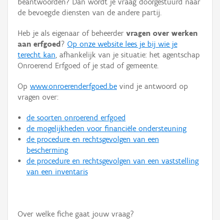
beantwoorden? Dan wordt je vraag doorgestuurd naar
Persoon of collectief
de bevoegde diensten van de andere partij.
Downloads
Heb je als eigenaar of beheerder
vragen over werken
aan erfgoed
?
Op onze website lees je bij wie je
Hergebruik
terecht kan
, afhankelijk van je situatie: het agentschap
Onroerend Erfgoed of je stad of gemeente.
Aanmelden
Op
www.onroerenderfgoed.be
vind je antwoord op
vragen over:
de soorten onroerend erfgoed
de mogelijkheden voor financiële ondersteuning
de procedure en rechtsgevolgen van een
bescherming
de procedure en rechtsgevolgen van een vaststelling
van een inventaris
Over welke fiche gaat jouw vraag?