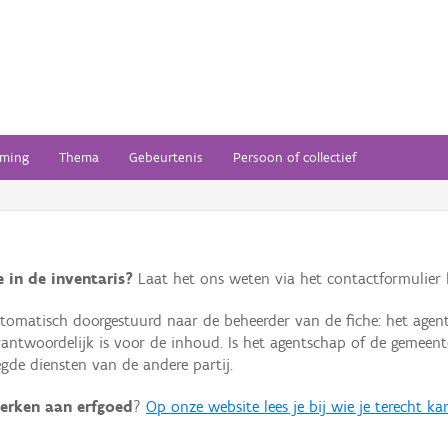
ming
Thema
Gebeurtenis
Persoon of collectief
 in de inventaris?
Laat het ons weten via het contactformulier h
omatisch doorgestuurd naar de beheerder van de fiche: het agen
verantwoordelijk is voor de inhoud. Is het agentschap of de geme
de diensten van de andere partij.
erken aan erfgoed
?
Op onze website lees je bij wie je terecht ka