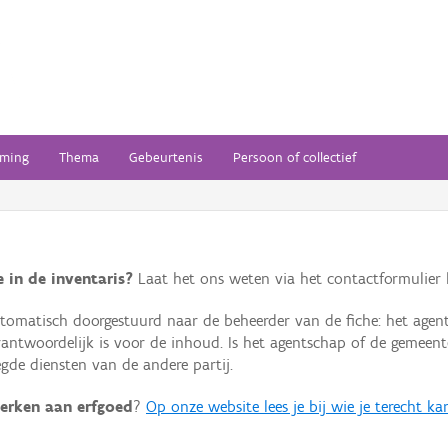
ming
Thema
Gebeurtenis
Persoon of collectief
 in de inventaris?
Laat het ons weten via het contactformulier h
omatisch doorgestuurd naar de beheerder van de fiche: het agen
verantwoordelijk is voor de inhoud. Is het agentschap of de geme
de diensten van de andere partij.
erken aan erfgoed
?
Op onze website lees je bij wie je terecht ka