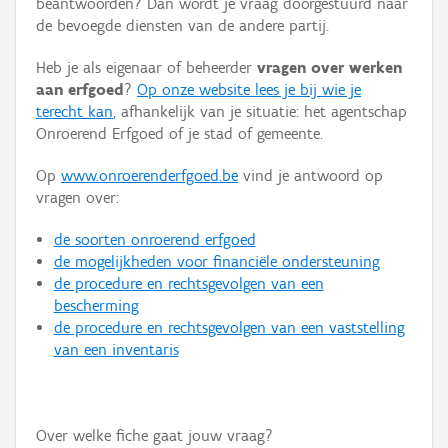
beantwoorden? Dan wordt je vraag doorgestuurd naar
Persoon of collectief
de bevoegde diensten van de andere partij.
Downloads
Heb je als eigenaar of beheerder
vragen over werken
aan erfgoed
?
Op onze website lees je bij wie je
Hergebruik
terecht kan
, afhankelijk van je situatie: het agentschap
Onroerend Erfgoed of je stad of gemeente.
Aanmelden
Op
www.onroerenderfgoed.be
vind je antwoord op
vragen over:
de soorten onroerend erfgoed
de mogelijkheden voor financiële ondersteuning
de procedure en rechtsgevolgen van een
bescherming
de procedure en rechtsgevolgen van een vaststelling
van een inventaris
Over welke fiche gaat jouw vraag?