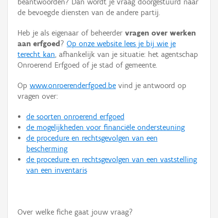
beantwoorden? Dan wordt je vraag doorgestuurd naar
Persoon of collectief
de bevoegde diensten van de andere partij.
Downloads
Heb je als eigenaar of beheerder
vragen over werken
aan erfgoed
?
Op onze website lees je bij wie je
Hergebruik
terecht kan
, afhankelijk van je situatie: het agentschap
Onroerend Erfgoed of je stad of gemeente.
Aanmelden
Op
www.onroerenderfgoed.be
vind je antwoord op
vragen over:
de soorten onroerend erfgoed
de mogelijkheden voor financiële ondersteuning
de procedure en rechtsgevolgen van een
bescherming
de procedure en rechtsgevolgen van een vaststelling
van een inventaris
Over welke fiche gaat jouw vraag?