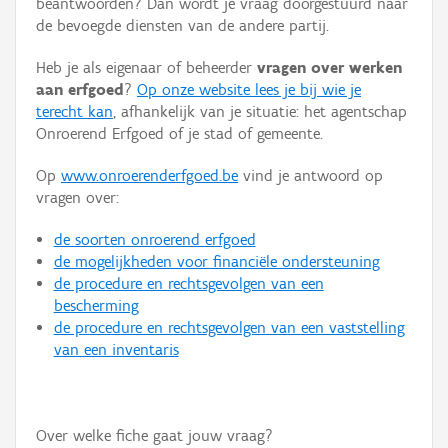
beantwoorden? Dan wordt je vraag doorgestuurd naar
Persoon of collectief
de bevoegde diensten van de andere partij.
Downloads
Heb je als eigenaar of beheerder
vragen over werken
aan erfgoed
?
Op onze website lees je bij wie je
Hergebruik
terecht kan
, afhankelijk van je situatie: het agentschap
Onroerend Erfgoed of je stad of gemeente.
Aanmelden
Op
www.onroerenderfgoed.be
vind je antwoord op
vragen over:
de soorten onroerend erfgoed
de mogelijkheden voor financiële ondersteuning
de procedure en rechtsgevolgen van een
bescherming
de procedure en rechtsgevolgen van een vaststelling
van een inventaris
Over welke fiche gaat jouw vraag?