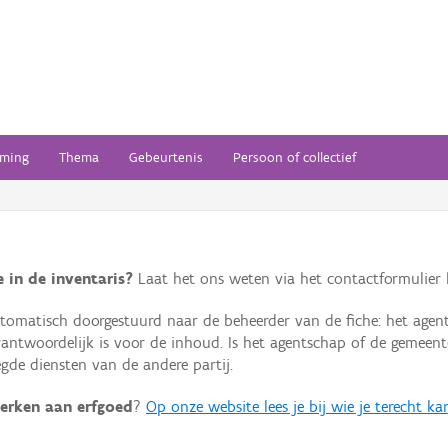
ming
Thema
Gebeurtenis
Persoon of collectief
 in de inventaris?
Laat het ons weten via het contactformulier h
omatisch doorgestuurd naar de beheerder van de fiche: het agen
verantwoordelijk is voor de inhoud. Is het agentschap of de geme
de diensten van de andere partij.
erken aan erfgoed
?
Op onze website lees je bij wie je terecht ka