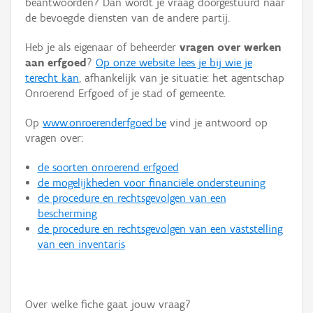
beantwoorden? Dan wordt je vraag doorgestuurd naar
Persoon of collectief
de bevoegde diensten van de andere partij.
Downloads
Heb je als eigenaar of beheerder
vragen over werken
aan erfgoed
?
Op onze website lees je bij wie je
Hergebruik
terecht kan
, afhankelijk van je situatie: het agentschap
Onroerend Erfgoed of je stad of gemeente.
Aanmelden
Op
www.onroerenderfgoed.be
vind je antwoord op
vragen over:
de soorten onroerend erfgoed
de mogelijkheden voor financiële ondersteuning
de procedure en rechtsgevolgen van een
bescherming
de procedure en rechtsgevolgen van een vaststelling
van een inventaris
Over welke fiche gaat jouw vraag?