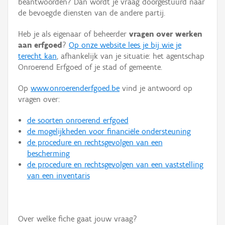
beantwoorden? Dan wordt je vraag doorgestuurd naar
Persoon of collectief
de bevoegde diensten van de andere partij.
Downloads
Heb je als eigenaar of beheerder
vragen over werken
aan erfgoed
?
Op onze website lees je bij wie je
Hergebruik
terecht kan
, afhankelijk van je situatie: het agentschap
Onroerend Erfgoed of je stad of gemeente.
Aanmelden
Op
www.onroerenderfgoed.be
vind je antwoord op
vragen over:
de soorten onroerend erfgoed
de mogelijkheden voor financiële ondersteuning
de procedure en rechtsgevolgen van een
bescherming
de procedure en rechtsgevolgen van een vaststelling
van een inventaris
Over welke fiche gaat jouw vraag?