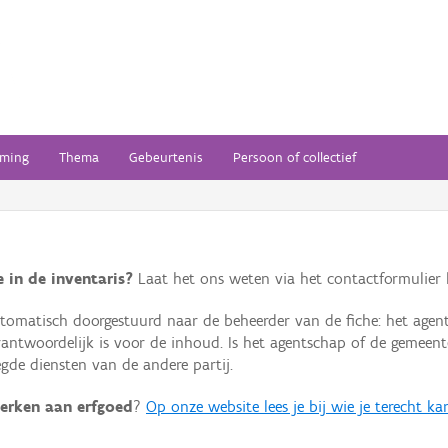
ming
Thema
Gebeurtenis
Persoon of collectief
 in de inventaris?
Laat het ons weten via het contactformulier h
omatisch doorgestuurd naar de beheerder van de fiche: het agen
verantwoordelijk is voor de inhoud. Is het agentschap of de geme
de diensten van de andere partij.
erken aan erfgoed
?
Op onze website lees je bij wie je terecht ka