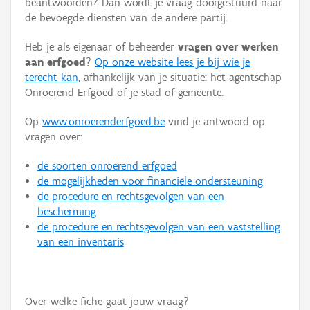
beantwoorden? Dan wordt je vraag doorgestuurd naar
Persoon of collectief
de bevoegde diensten van de andere partij.
Downloads
Heb je als eigenaar of beheerder
vragen over werken
aan erfgoed
?
Op onze website lees je bij wie je
Hergebruik
terecht kan
, afhankelijk van je situatie: het agentschap
Onroerend Erfgoed of je stad of gemeente.
Aanmelden
Op
www.onroerenderfgoed.be
vind je antwoord op
vragen over:
de soorten onroerend erfgoed
de mogelijkheden voor financiële ondersteuning
de procedure en rechtsgevolgen van een
bescherming
de procedure en rechtsgevolgen van een vaststelling
van een inventaris
Over welke fiche gaat jouw vraag?