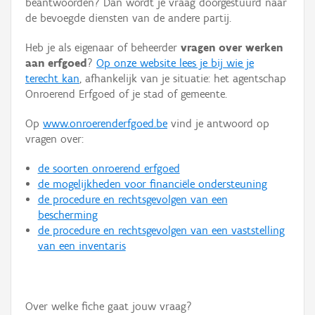
beantwoorden? Dan wordt je vraag doorgestuurd naar
Persoon of collectief
de bevoegde diensten van de andere partij.
Downloads
Heb je als eigenaar of beheerder
vragen over werken
aan erfgoed
?
Op onze website lees je bij wie je
Hergebruik
terecht kan
, afhankelijk van je situatie: het agentschap
Onroerend Erfgoed of je stad of gemeente.
Aanmelden
Op
www.onroerenderfgoed.be
vind je antwoord op
vragen over:
de soorten onroerend erfgoed
de mogelijkheden voor financiële ondersteuning
de procedure en rechtsgevolgen van een
bescherming
de procedure en rechtsgevolgen van een vaststelling
van een inventaris
Over welke fiche gaat jouw vraag?