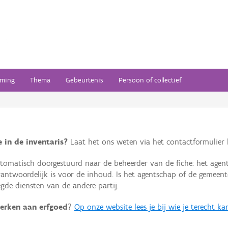
ming
Thema
Gebeurtenis
Persoon of collectief
 in de inventaris?
Laat het ons weten via het contactformulier h
omatisch doorgestuurd naar de beheerder van de fiche: het agen
verantwoordelijk is voor de inhoud. Is het agentschap of de geme
de diensten van de andere partij.
erken aan erfgoed
?
Op onze website lees je bij wie je terecht ka