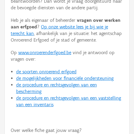
beantwoorden? Dan wordt je vraag doorgestuurd naar
Persoon of collectief
de bevoegde diensten van de andere partij.
Downloads
Heb je als eigenaar of beheerder
vragen over werken
aan erfgoed
?
Op onze website lees je bij wie je
Hergebruik
terecht kan
, afhankelijk van je situatie: het agentschap
Onroerend Erfgoed of je stad of gemeente.
Aanmelden
Op
www.onroerenderfgoed.be
vind je antwoord op
vragen over:
de soorten onroerend erfgoed
de mogelijkheden voor financiële ondersteuning
de procedure en rechtsgevolgen van een
bescherming
de procedure en rechtsgevolgen van een vaststelling
van een inventaris
Over welke fiche gaat jouw vraag?