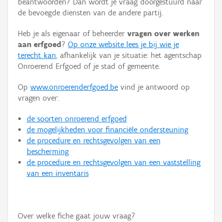
beantwoorden? Dan wordt je vraag doorgestuurd naar
Persoon of collectief
de bevoegde diensten van de andere partij.
Downloads
Heb je als eigenaar of beheerder
vragen over werken
aan erfgoed
?
Op onze website lees je bij wie je
Hergebruik
terecht kan
, afhankelijk van je situatie: het agentschap
Onroerend Erfgoed of je stad of gemeente.
Aanmelden
Op
www.onroerenderfgoed.be
vind je antwoord op
vragen over:
de soorten onroerend erfgoed
de mogelijkheden voor financiële ondersteuning
de procedure en rechtsgevolgen van een
bescherming
de procedure en rechtsgevolgen van een vaststelling
van een inventaris
Over welke fiche gaat jouw vraag?