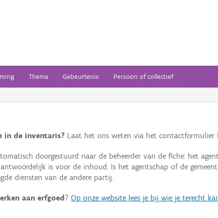
ming
Thema
Gebeurtenis
Persoon of collectief
 in de inventaris?
Laat het ons weten via het contactformulier h
omatisch doorgestuurd naar de beheerder van de fiche: het agen
verantwoordelijk is voor de inhoud. Is het agentschap of de geme
de diensten van de andere partij.
erken aan erfgoed
?
Op onze website lees je bij wie je terecht ka