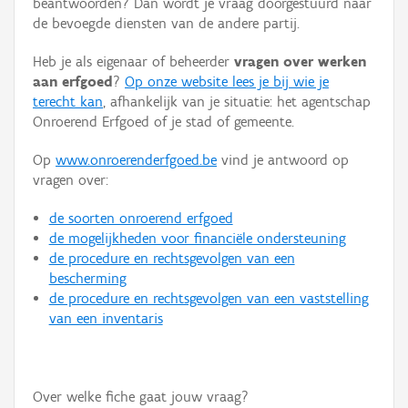
beantwoorden? Dan wordt je vraag doorgestuurd naar
Persoon of collectief
de bevoegde diensten van de andere partij.
Downloads
Heb je als eigenaar of beheerder
vragen over werken
aan erfgoed
?
Op onze website lees je bij wie je
Hergebruik
terecht kan
, afhankelijk van je situatie: het agentschap
Onroerend Erfgoed of je stad of gemeente.
Aanmelden
Op
www.onroerenderfgoed.be
vind je antwoord op
vragen over:
de soorten onroerend erfgoed
de mogelijkheden voor financiële ondersteuning
de procedure en rechtsgevolgen van een
bescherming
de procedure en rechtsgevolgen van een vaststelling
van een inventaris
Over welke fiche gaat jouw vraag?