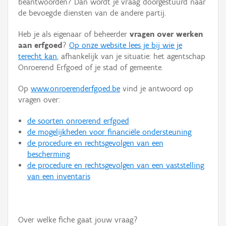
beantwoorden? Dan wordt je vraag doorgestuurd naar
Persoon of collectief
de bevoegde diensten van de andere partij.
Downloads
Heb je als eigenaar of beheerder
vragen over werken
aan erfgoed
?
Op onze website lees je bij wie je
Hergebruik
terecht kan
, afhankelijk van je situatie: het agentschap
Onroerend Erfgoed of je stad of gemeente.
Aanmelden
Op
www.onroerenderfgoed.be
vind je antwoord op
vragen over:
de soorten onroerend erfgoed
de mogelijkheden voor financiële ondersteuning
de procedure en rechtsgevolgen van een
bescherming
de procedure en rechtsgevolgen van een vaststelling
van een inventaris
Over welke fiche gaat jouw vraag?