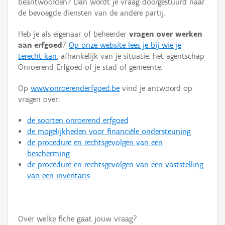
beantwoorden? Dan wordt je vraag doorgestuurd naar
Persoon of collectief
de bevoegde diensten van de andere partij.
Downloads
Heb je als eigenaar of beheerder
vragen over werken
aan erfgoed
?
Op onze website lees je bij wie je
Hergebruik
terecht kan
, afhankelijk van je situatie: het agentschap
Onroerend Erfgoed of je stad of gemeente.
Aanmelden
Op
www.onroerenderfgoed.be
vind je antwoord op
vragen over:
de soorten onroerend erfgoed
de mogelijkheden voor financiële ondersteuning
de procedure en rechtsgevolgen van een
bescherming
de procedure en rechtsgevolgen van een vaststelling
van een inventaris
Over welke fiche gaat jouw vraag?