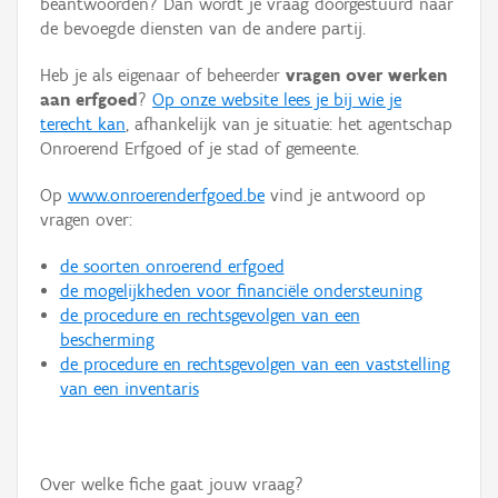
beantwoorden? Dan wordt je vraag doorgestuurd naar
Persoon of collectief
de bevoegde diensten van de andere partij.
Downloads
Heb je als eigenaar of beheerder
vragen over werken
aan erfgoed
?
Op onze website lees je bij wie je
Hergebruik
terecht kan
, afhankelijk van je situatie: het agentschap
Onroerend Erfgoed of je stad of gemeente.
Aanmelden
Op
www.onroerenderfgoed.be
vind je antwoord op
vragen over:
de soorten onroerend erfgoed
de mogelijkheden voor financiële ondersteuning
de procedure en rechtsgevolgen van een
bescherming
de procedure en rechtsgevolgen van een vaststelling
van een inventaris
Over welke fiche gaat jouw vraag?