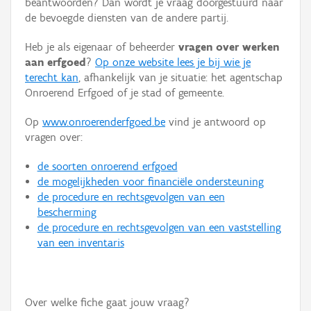
beantwoorden? Dan wordt je vraag doorgestuurd naar
Persoon of collectief
de bevoegde diensten van de andere partij.
Downloads
Heb je als eigenaar of beheerder
vragen over werken
aan erfgoed
?
Op onze website lees je bij wie je
Hergebruik
terecht kan
, afhankelijk van je situatie: het agentschap
Onroerend Erfgoed of je stad of gemeente.
Aanmelden
Op
www.onroerenderfgoed.be
vind je antwoord op
vragen over:
de soorten onroerend erfgoed
de mogelijkheden voor financiële ondersteuning
de procedure en rechtsgevolgen van een
bescherming
de procedure en rechtsgevolgen van een vaststelling
van een inventaris
Over welke fiche gaat jouw vraag?