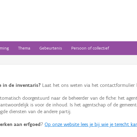
ming
Thema
Gebeurtenis
Persoon of collectief
 in de inventaris?
Laat het ons weten via het contactformulier h
omatisch doorgestuurd naar de beheerder van de fiche: het agen
verantwoordelijk is voor de inhoud. Is het agentschap of de geme
de diensten van de andere partij.
erken aan erfgoed
?
Op onze website lees je bij wie je terecht ka