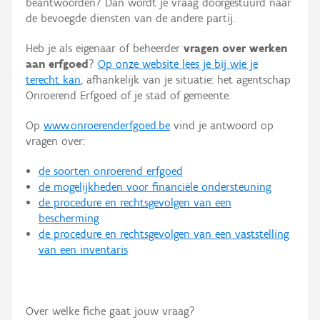
beantwoorden? Dan wordt je vraag doorgestuurd naar
Persoon of collectief
de bevoegde diensten van de andere partij.
Downloads
Heb je als eigenaar of beheerder
vragen over werken
aan erfgoed
?
Op onze website lees je bij wie je
Hergebruik
terecht kan
, afhankelijk van je situatie: het agentschap
Onroerend Erfgoed of je stad of gemeente.
Aanmelden
Op
www.onroerenderfgoed.be
vind je antwoord op
vragen over:
de soorten onroerend erfgoed
de mogelijkheden voor financiële ondersteuning
de procedure en rechtsgevolgen van een
bescherming
de procedure en rechtsgevolgen van een vaststelling
van een inventaris
Over welke fiche gaat jouw vraag?