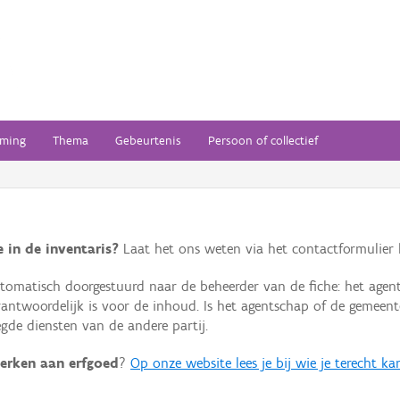
ming
Thema
Gebeurtenis
Persoon of collectief
 in de inventaris?
Laat het ons weten via het contactformulier h
omatisch doorgestuurd naar de beheerder van de fiche: het agen
verantwoordelijk is voor de inhoud. Is het agentschap of de geme
de diensten van de andere partij.
erken aan erfgoed
?
Op onze website lees je bij wie je terecht ka