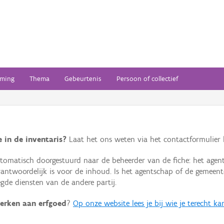
ming
Thema
Gebeurtenis
Persoon of collectief
 in de inventaris?
Laat het ons weten via het contactformulier h
omatisch doorgestuurd naar de beheerder van de fiche: het agen
verantwoordelijk is voor de inhoud. Is het agentschap of de geme
de diensten van de andere partij.
erken aan erfgoed
?
Op onze website lees je bij wie je terecht ka