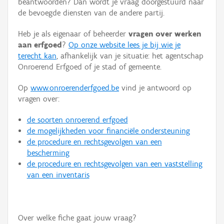
beantwoorden? Dan wordt je vraag doorgestuurd naar
Persoon of collectief
de bevoegde diensten van de andere partij.
Downloads
Heb je als eigenaar of beheerder
vragen over werken
aan erfgoed
?
Op onze website lees je bij wie je
Hergebruik
terecht kan
, afhankelijk van je situatie: het agentschap
Onroerend Erfgoed of je stad of gemeente.
Aanmelden
Op
www.onroerenderfgoed.be
vind je antwoord op
vragen over:
de soorten onroerend erfgoed
de mogelijkheden voor financiële ondersteuning
de procedure en rechtsgevolgen van een
bescherming
de procedure en rechtsgevolgen van een vaststelling
van een inventaris
Over welke fiche gaat jouw vraag?