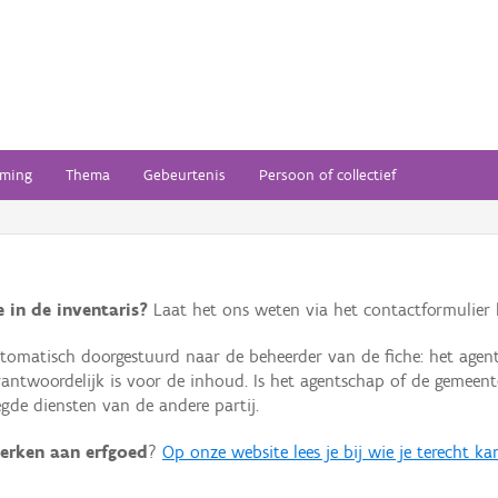
ming
Thema
Gebeurtenis
Persoon of collectief
 in de inventaris?
Laat het ons weten via het contactformulier h
omatisch doorgestuurd naar de beheerder van de fiche: het agen
verantwoordelijk is voor de inhoud. Is het agentschap of de geme
de diensten van de andere partij.
erken aan erfgoed
?
Op onze website lees je bij wie je terecht ka