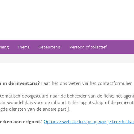
ming
Thema
Gebeurtenis
Persoon of collectief
 in de inventaris?
Laat het ons weten via het contactformulier h
omatisch doorgestuurd naar de beheerder van de fiche: het agen
verantwoordelijk is voor de inhoud. Is het agentschap of de geme
de diensten van de andere partij.
erken aan erfgoed
?
Op onze website lees je bij wie je terecht ka