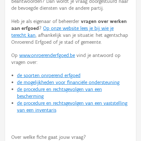
beantwoorden? Dan wordt je vraag doorgestuurd naar
Persoon of collectief
de bevoegde diensten van de andere partij.
Downloads
Heb je als eigenaar of beheerder
vragen over werken
aan erfgoed
?
Op onze website lees je bij wie je
Hergebruik
terecht kan
, afhankelijk van je situatie: het agentschap
Onroerend Erfgoed of je stad of gemeente.
Aanmelden
Op
www.onroerenderfgoed.be
vind je antwoord op
vragen over:
de soorten onroerend erfgoed
de mogelijkheden voor financiële ondersteuning
de procedure en rechtsgevolgen van een
bescherming
de procedure en rechtsgevolgen van een vaststelling
van een inventaris
Over welke fiche gaat jouw vraag?