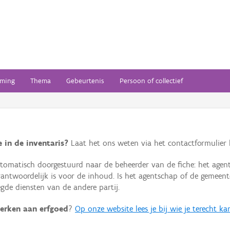
ming
Thema
Gebeurtenis
Persoon of collectief
 in de inventaris?
Laat het ons weten via het contactformulier h
omatisch doorgestuurd naar de beheerder van de fiche: het agen
verantwoordelijk is voor de inhoud. Is het agentschap of de geme
de diensten van de andere partij.
erken aan erfgoed
?
Op onze website lees je bij wie je terecht ka