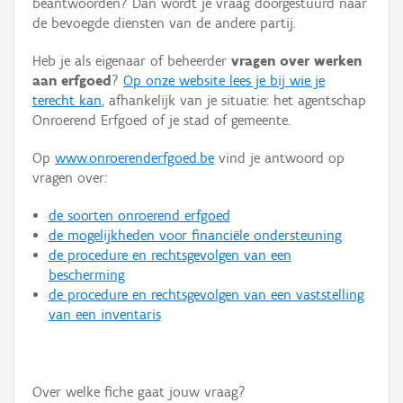
beantwoorden? Dan wordt je vraag doorgestuurd naar
Persoon of collectief
de bevoegde diensten van de andere partij.
Downloads
Heb je als eigenaar of beheerder
vragen over werken
aan erfgoed
?
Op onze website lees je bij wie je
Hergebruik
terecht kan
, afhankelijk van je situatie: het agentschap
Onroerend Erfgoed of je stad of gemeente.
Aanmelden
Op
www.onroerenderfgoed.be
vind je antwoord op
vragen over:
de soorten onroerend erfgoed
de mogelijkheden voor financiële ondersteuning
de procedure en rechtsgevolgen van een
bescherming
de procedure en rechtsgevolgen van een vaststelling
van een inventaris
Over welke fiche gaat jouw vraag?