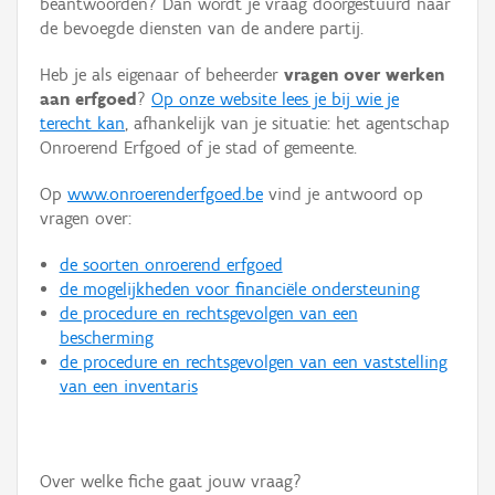
beantwoorden? Dan wordt je vraag doorgestuurd naar
Persoon of collectief
de bevoegde diensten van de andere partij.
Downloads
Heb je als eigenaar of beheerder
vragen over werken
aan erfgoed
?
Op onze website lees je bij wie je
Hergebruik
terecht kan
, afhankelijk van je situatie: het agentschap
Onroerend Erfgoed of je stad of gemeente.
Aanmelden
Op
www.onroerenderfgoed.be
vind je antwoord op
vragen over:
de soorten onroerend erfgoed
de mogelijkheden voor financiële ondersteuning
de procedure en rechtsgevolgen van een
bescherming
de procedure en rechtsgevolgen van een vaststelling
van een inventaris
Over welke fiche gaat jouw vraag?