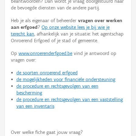
beantwoorden? Dan wordt je vraag doorgestuurd naar
Persoon of collectief
de bevoegde diensten van de andere partij.
Downloads
Heb je als eigenaar of beheerder
vragen over werken
aan erfgoed
?
Op onze website lees je bij wie je
Hergebruik
terecht kan
, afhankelijk van je situatie: het agentschap
Onroerend Erfgoed of je stad of gemeente.
Aanmelden
Op
www.onroerenderfgoed.be
vind je antwoord op
vragen over:
de soorten onroerend erfgoed
de mogelijkheden voor financiële ondersteuning
de procedure en rechtsgevolgen van een
bescherming
de procedure en rechtsgevolgen van een vaststelling
van een inventaris
Over welke fiche gaat jouw vraag?