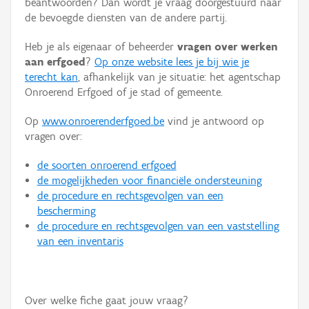
beantwoorden? Dan wordt je vraag doorgestuurd naar
Persoon of collectief
de bevoegde diensten van de andere partij.
Downloads
Heb je als eigenaar of beheerder
vragen over werken
aan erfgoed
?
Op onze website lees je bij wie je
Hergebruik
terecht kan
, afhankelijk van je situatie: het agentschap
Onroerend Erfgoed of je stad of gemeente.
Aanmelden
Op
www.onroerenderfgoed.be
vind je antwoord op
vragen over:
de soorten onroerend erfgoed
de mogelijkheden voor financiële ondersteuning
de procedure en rechtsgevolgen van een
bescherming
de procedure en rechtsgevolgen van een vaststelling
van een inventaris
Over welke fiche gaat jouw vraag?