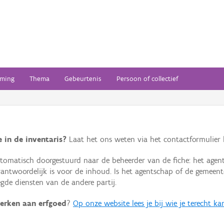
ming
Thema
Gebeurtenis
Persoon of collectief
 in de inventaris?
Laat het ons weten via het contactformulier h
omatisch doorgestuurd naar de beheerder van de fiche: het agen
verantwoordelijk is voor de inhoud. Is het agentschap of de geme
de diensten van de andere partij.
erken aan erfgoed
?
Op onze website lees je bij wie je terecht ka