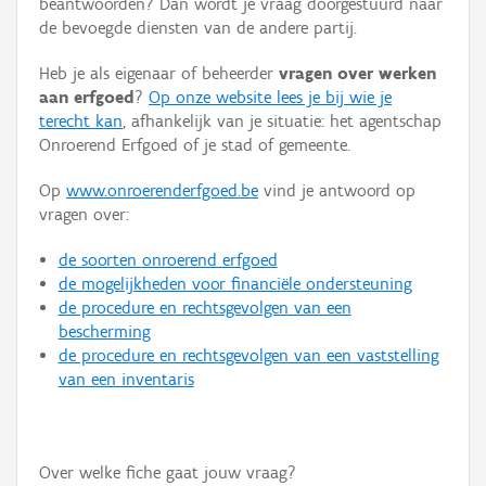
beantwoorden? Dan wordt je vraag doorgestuurd naar
Persoon of collectief
de bevoegde diensten van de andere partij.
Downloads
Heb je als eigenaar of beheerder
vragen over werken
aan erfgoed
?
Op onze website lees je bij wie je
Hergebruik
terecht kan
, afhankelijk van je situatie: het agentschap
Onroerend Erfgoed of je stad of gemeente.
Aanmelden
Op
www.onroerenderfgoed.be
vind je antwoord op
vragen over:
de soorten onroerend erfgoed
de mogelijkheden voor financiële ondersteuning
de procedure en rechtsgevolgen van een
bescherming
de procedure en rechtsgevolgen van een vaststelling
van een inventaris
Over welke fiche gaat jouw vraag?