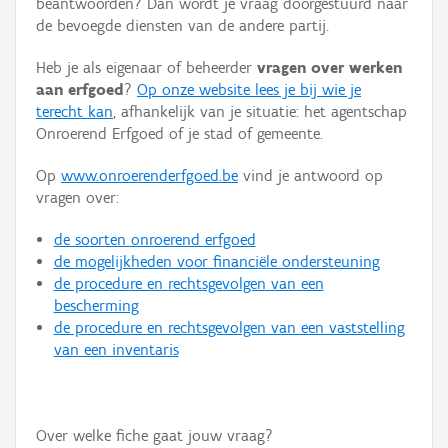
beantwoorden? Dan wordt je vraag doorgestuurd naar
Persoon of collectief
de bevoegde diensten van de andere partij.
Downloads
Heb je als eigenaar of beheerder
vragen over werken
aan erfgoed
?
Op onze website lees je bij wie je
Hergebruik
terecht kan
, afhankelijk van je situatie: het agentschap
Onroerend Erfgoed of je stad of gemeente.
Aanmelden
Op
www.onroerenderfgoed.be
vind je antwoord op
vragen over:
de soorten onroerend erfgoed
de mogelijkheden voor financiële ondersteuning
de procedure en rechtsgevolgen van een
bescherming
de procedure en rechtsgevolgen van een vaststelling
van een inventaris
Over welke fiche gaat jouw vraag?