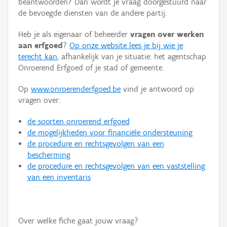
beantwoorden? Dan wordt je vraag doorgestuurd naar
Persoon of collectief
de bevoegde diensten van de andere partij.
Downloads
Heb je als eigenaar of beheerder
vragen over werken
aan erfgoed
?
Op onze website lees je bij wie je
Hergebruik
terecht kan
, afhankelijk van je situatie: het agentschap
Onroerend Erfgoed of je stad of gemeente.
Aanmelden
Op
www.onroerenderfgoed.be
vind je antwoord op
vragen over:
de soorten onroerend erfgoed
de mogelijkheden voor financiële ondersteuning
de procedure en rechtsgevolgen van een
bescherming
de procedure en rechtsgevolgen van een vaststelling
van een inventaris
Over welke fiche gaat jouw vraag?