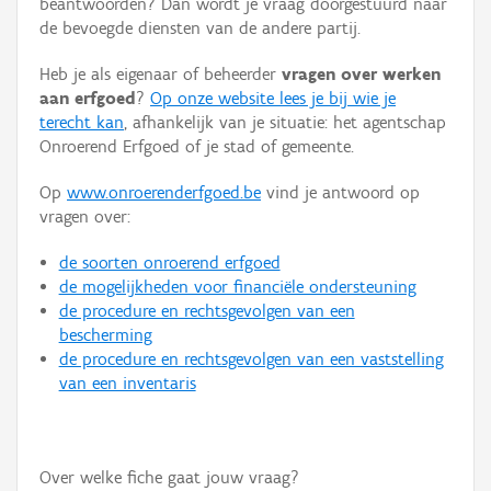
beantwoorden? Dan wordt je vraag doorgestuurd naar
Persoon of collectief
de bevoegde diensten van de andere partij.
Downloads
Heb je als eigenaar of beheerder
vragen over werken
aan erfgoed
?
Op onze website lees je bij wie je
Hergebruik
terecht kan
, afhankelijk van je situatie: het agentschap
Onroerend Erfgoed of je stad of gemeente.
Aanmelden
Op
www.onroerenderfgoed.be
vind je antwoord op
vragen over:
de soorten onroerend erfgoed
de mogelijkheden voor financiële ondersteuning
de procedure en rechtsgevolgen van een
bescherming
de procedure en rechtsgevolgen van een vaststelling
van een inventaris
Over welke fiche gaat jouw vraag?