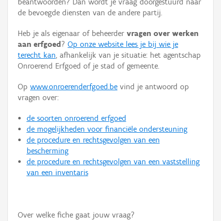
beantwoorden? Dan wordt je vraag doorgestuurd naar
Persoon of collectief
de bevoegde diensten van de andere partij.
Downloads
Heb je als eigenaar of beheerder
vragen over werken
aan erfgoed
?
Op onze website lees je bij wie je
Hergebruik
terecht kan
, afhankelijk van je situatie: het agentschap
Onroerend Erfgoed of je stad of gemeente.
Aanmelden
Op
www.onroerenderfgoed.be
vind je antwoord op
vragen over:
de soorten onroerend erfgoed
de mogelijkheden voor financiële ondersteuning
de procedure en rechtsgevolgen van een
bescherming
de procedure en rechtsgevolgen van een vaststelling
van een inventaris
Over welke fiche gaat jouw vraag?