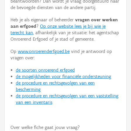
beantwoorden? Dan wordt je vraag doorgestuurd naar
Persoon of collectief
de bevoegde diensten van de andere partij.
Downloads
Heb je als eigenaar of beheerder
vragen over werken
aan erfgoed
?
Op onze website lees je bij wie je
Hergebruik
terecht kan
, afhankelijk van je situatie: het agentschap
Onroerend Erfgoed of je stad of gemeente.
Aanmelden
Op
www.onroerenderfgoed.be
vind je antwoord op
vragen over:
de soorten onroerend erfgoed
de mogelijkheden voor financiële ondersteuning
de procedure en rechtsgevolgen van een
bescherming
de procedure en rechtsgevolgen van een vaststelling
van een inventaris
Over welke fiche gaat jouw vraag?