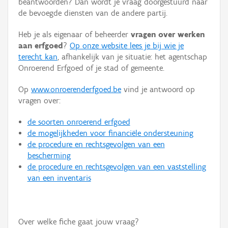
beantwoorden? Dan wordt je vraag doorgestuurd naar
Persoon of collectief
de bevoegde diensten van de andere partij.
Downloads
Heb je als eigenaar of beheerder
vragen over werken
aan erfgoed
?
Op onze website lees je bij wie je
Hergebruik
terecht kan
, afhankelijk van je situatie: het agentschap
Onroerend Erfgoed of je stad of gemeente.
Aanmelden
Op
www.onroerenderfgoed.be
vind je antwoord op
vragen over:
de soorten onroerend erfgoed
de mogelijkheden voor financiële ondersteuning
de procedure en rechtsgevolgen van een
bescherming
de procedure en rechtsgevolgen van een vaststelling
van een inventaris
Over welke fiche gaat jouw vraag?