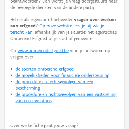
beantwoorden? Dan wordt je vraag doorgestuurd naar
Persoon of collectief
de bevoegde diensten van de andere partij.
Downloads
Heb je als eigenaar of beheerder
vragen over werken
aan erfgoed
?
Op onze website lees je bij wie je
Hergebruik
terecht kan
, afhankelijk van je situatie: het agentschap
Onroerend Erfgoed of je stad of gemeente.
Aanmelden
Op
www.onroerenderfgoed.be
vind je antwoord op
vragen over:
de soorten onroerend erfgoed
de mogelijkheden voor financiële ondersteuning
de procedure en rechtsgevolgen van een
bescherming
de procedure en rechtsgevolgen van een vaststelling
van een inventaris
Over welke fiche gaat jouw vraag?