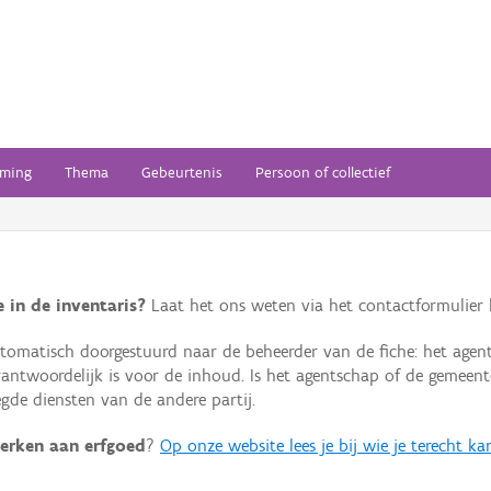
ming
Thema
Gebeurtenis
Persoon of collectief
 in de inventaris?
Laat het ons weten via het contactformulier h
omatisch doorgestuurd naar de beheerder van de fiche: het agen
verantwoordelijk is voor de inhoud. Is het agentschap of de geme
de diensten van de andere partij.
erken aan erfgoed
?
Op onze website lees je bij wie je terecht ka