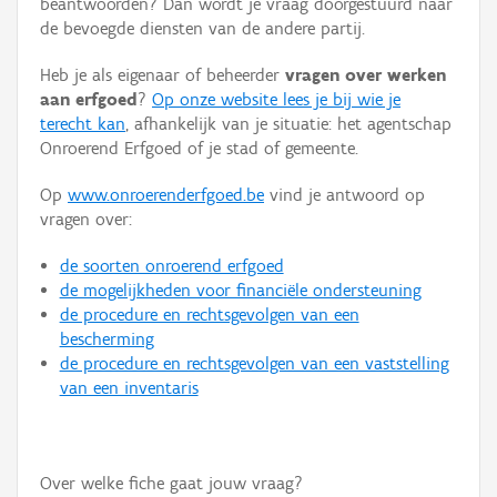
beantwoorden? Dan wordt je vraag doorgestuurd naar
Persoon of collectief
de bevoegde diensten van de andere partij.
Downloads
Heb je als eigenaar of beheerder
vragen over werken
aan erfgoed
?
Op onze website lees je bij wie je
Hergebruik
terecht kan
, afhankelijk van je situatie: het agentschap
Onroerend Erfgoed of je stad of gemeente.
Aanmelden
Op
www.onroerenderfgoed.be
vind je antwoord op
vragen over:
de soorten onroerend erfgoed
de mogelijkheden voor financiële ondersteuning
de procedure en rechtsgevolgen van een
bescherming
de procedure en rechtsgevolgen van een vaststelling
van een inventaris
Over welke fiche gaat jouw vraag?